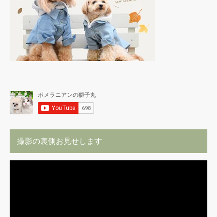
撮影の裏側お見せします
動
画
プ
レ
ー
ヤ
ー