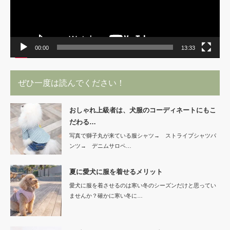
00:00
13:33
ぜひ一度は読んでください！
おしゃれ上級者は、犬服のコーディネートにもこ
だわる…
写真で獅子丸が来ている服シャツ→ ストライプシャツパ
ンツ→ デニムサロペ…
夏に愛犬に服を着せるメリット
愛犬に服を着させるのは寒い冬のシーズンだけと思ってい
ませんか？確かに寒い冬に…