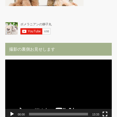
撮影の裏側お見せします
動
画
プ
レ
ー
ヤ
ー
00:00
13:33